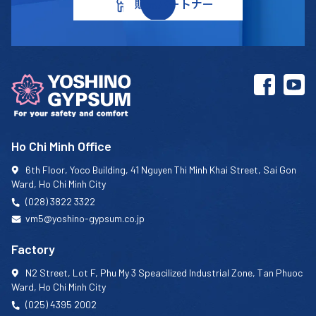
販売パートナー
Ho Chi Minh Office
6th Floor, Yoco Building, 41 Nguyen Thi Minh Khai Street, Sai Gon
Ward, Ho Chi Minh City
(028) 3822 3322
vm5@yoshino-gypsum.co.jp
Factory
N2 Street, Lot F, Phu My 3 Speacilized Industrial Zone, Tan Phuoc
Ward, Ho Chi Minh City
(025) 4395 2002