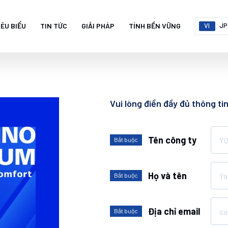
IÊU BIỂU
TIN TỨC
GIẢI PHÁP
TÍNH BỀN VỮNG
VI
JP
Vui lòng điền đầy đủ thông tin
Tên công ty
Bắt buộc
Họ và tên
Bắt buộc
Địa chỉ email
Bắt buộc